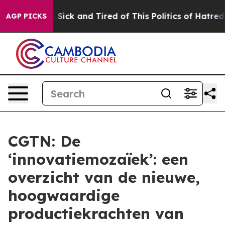
ople Are Sick and Tired of This Politics of Hatred”
The
AGP PICKS
CGTN: De
‘innovatiemozaïek’: een
overzicht van de nieuwe,
hoogwaardige
productiekrachten van